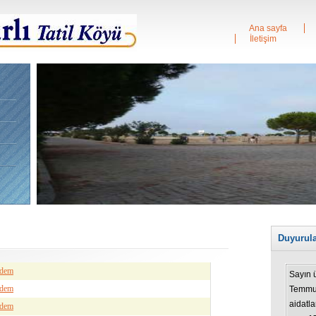
Ana sayfa
İletişim
Duyurul
ndem
Sayın 
Temmuz
ndem
aidatla
ndem