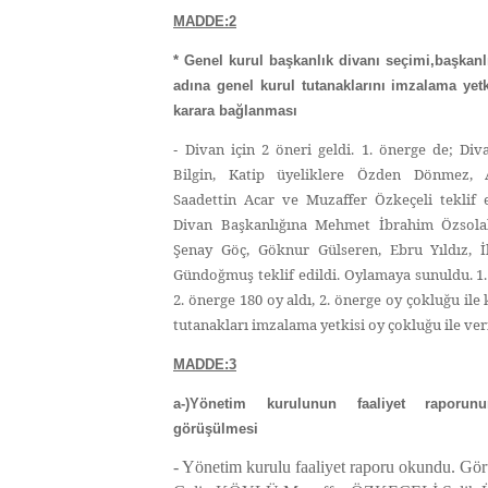
MADDE:2
* Genel kurul başkanlık divanı seçimi,başkanl
adına genel kurul tutanaklarını imzalama yetk
karara bağlanması
Divan için 2 öneri geldi. 1. önerge de; Div
-
Bilgin, Katip üyeliklere Özden Dönmez, A
Saadettin Acar ve Muzaffer Özkeçeli teklif e
Divan Başkanlığına Mehmet İbrahim Özsolak
Şenay Göç, Göknur Gülseren, Ebru Yıldız, İ
Gündoğmuş teklif edildi. Oylamaya sunuldu. 1.
2. önerge 180 oy aldı, 2. önerge oy çokluğu ile 
tutanakları imzalama yetkisi oy çokluğu ile veri
MADDE:3
a-)Yönetim kurulunun faaliyet raporu
görüşülmesi
- Yönetim kurulu faaliyet raporu okundu. Gör