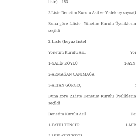
liste) = 183
2.Liste Denetim Kurulu Asil ve Yedek oy sayısı(b
Buna göre 2.liste Yönetim Kurulu Üyelikleri
seçildi
2.Liste (beyaz liste)
Yönetim Kurulu Asil
Yö
1-GALİP KÖYLÜ 1-AYNUR DE
2-ARMAĞAN CANIMAĞA 2-SAD
3-ALTAN GÖRGEÇ 3-SELİ
Buna göre 2.Liste Denetim Kurulu Üyelikleri
seçildi
Denetim Kurulu Asil
De
1-FATİH TUNCER 1-MUSTAF
2-MURAT YURTÇU 2-İRF