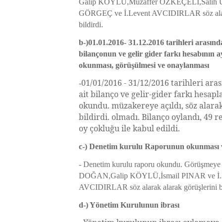
Galip KÖYLÜ,Muzaffer ÖZKEÇELİ,Salih 
GÖRGEÇ ve İ.Levent AVCIDIRLAR söz alara
bildirdi.
b-)01.01.2016- 31.12.2016 tarihleri arasın
bilançonun ve gelir gider farkı hesabının a
okunması, görüşülmesi ve onaylanması
01/01/2016 - 31/12/2016 tarihleri ar
-
ait bilanço ve gelir-gider farkı hesapla
okundu. müzakereye açıldı, söz alarak
bildirdi. olmadı. Bilanço oylandı, 49 r
oy çokluğu ile kabul edildi.
c-) Denetim kurulu Raporunun okunması 
- Denetim kurulu raporu okundu. Görüşmeye 
DOĞAN,Galip KÖYLÜ,İsmail PINAR ve İ.
AVCIDIRLAR söz alarak alarak görüşlerini bi
d-) Yönetim Kurulunun ibrası