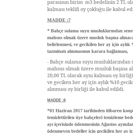
parasının birim m3 bedelinin 2 TL ola
kalması teklifi oy çokluğu ile kabul edi
MADDE :7
* Bahçe sulama suyu musluklarından sene
mahsus olmak üzere musluk başına alınaca
belirlenmesi, ve gecikilen her ay için aylı
tazminatı alınmasının karara bağlaması,
Bahçe sulama suyu musluklarından 
-
mahsus olmak üzere musluk başına al
20,00 TL olarak aynı kalması oy birliği
ve geciken her ay için aylık %10 geci
alınması oy birliği ile kabul edildi.
MADDE :8
*01 Haziran 2017 tarihinden itibaren koop
temizlettirilen üye bahçeleri temizleme be
ayı içerisinde ödenmesinin Ağustos ayından
ödenmeyen bedeller için gecikilen her ay i