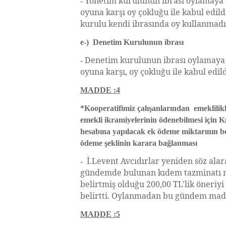
Yönetim kurulunun ibrası oylamaya 
-
oyuna karşı oy çokluğu ile kabul edild
kurulu kendi ibrasında oy kullanmadı
e-) Denetim Kurulunun ibrası
Denetim kurulunun ibrası oylamaya 
-
oyuna karşı, oy çokluğu ile kabul ed
MADDE :4
*Kooperatifimiz çalışanlarından emeklilikl
emekli ikramiyelerinin ödenebilmesi için 
hesabına yapılacak ek ödeme miktarının be
ödeme şeklinin karara bağlanması
İ.Levent Avcıdırlar yeniden söz alar
-
gündemde bulunan kıdem tazminatı
belirtmiş olduğu 200,00 TL'lik öneriyi 
belirtti. Oylanmadan bu gündem madd
MADDE :5